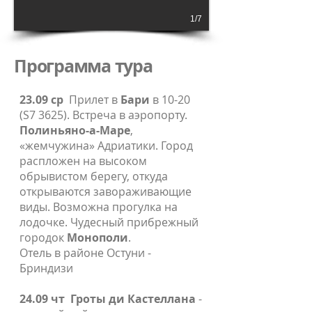
1/7
Программа тура
23.09 ср
Прилет в
Бари
в 10-20
(S7 3625). Встреча в аэропорту.
Полиньяно-а-Маре
,
«жемчужина» Адриатики. Город
распложен на высоком
обрывистом берегу, откуда
открываются завораживающие
виды. Возможна прогулка на
лодочке. Чудесный прибрежный
городок
Монополи
.
Отель в районе Остуни -
Бриндизи
24.09 чт
Гроты ди Кастеллана
-