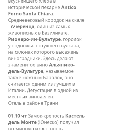
вкуснейшего хлеба в
исторической пекарне
Antico
Forno Santa Chiara
.
Средневековый кородок на скале
-
Ачеренца
, один из самых
живописных в Базиликате.
Рионеро-ин-Вультуре
, городок
у подножья потухшего вулкана,
на склонах которого высажены
виноградники. Здесь делают
знаменитое вино
Альянико-
дель-Вультуре
, называемое
также «южным Бароло», оно
считается одним из лучших в
Италии. Дегустация в одной из
местных виноделен.
Отель в районе Трани
01.10 чт
Замок-крепость
Кастель
дель Монте
(Юнеско) получил
всемирную известность