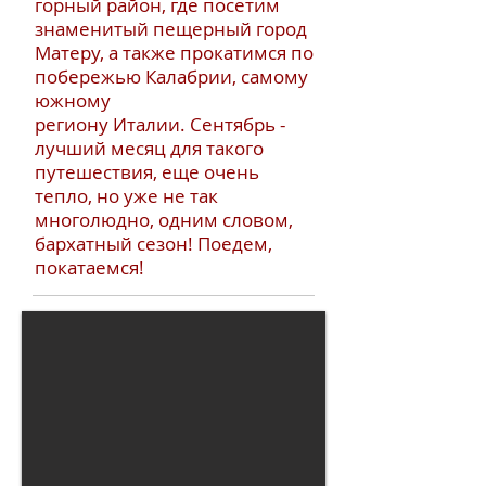
горный район, где посетим
знаменитый пещерный город
Матеру, а также прокатимся по
побережью Калабрии, самому
южному
региону Италии. Сентябрь -
лучший месяц для такого
путешествия, еще очень
тепло, но уже не так
многолюдно, одним словом,
бархатный сезон! Поедем,
покатаемся!