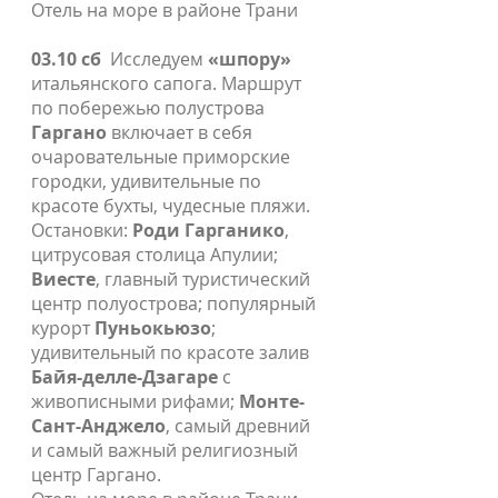
Отель на море в районе Трани
03.10 сб
Исследуем
«шпору»
итальянского сапога. Маршрут
по побережью полустрова
Гаргано
включает в себя
очаровательные приморские
городки, удивительные по
красоте бухты, чудесные пляжи.
Остановки:
Роди Гарганико
,
цитрусовая столица Апулии;
Виесте
, главный туристический
центр полуострова; популярный
курорт
Пуньокьюзо
;
удивительный по красоте залив
Байя-делле-Дзагаре
с
живописными рифами;
Монте-
Сант-Анджело
, самый древний
и самый важный религиозный
центр Гаргано.