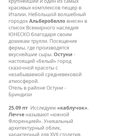
крупнейший и один из самых
красивых комплексов пещер в
Италии. Небольшой волшебный
городок
Альберобелло
внесен в
список Всемирного наследия
ЮНЕСКО благодаря своим
домикам трулли. Посещение
фермы, где производятся
вкуснейшие сыры.
Остуни
-
настоящий «белый» город
сказочной красоты с
незабываемой средневековой
атмосферой.
Отель в районе Остуни -
Бриндизи
25.09 пт
Исследуем
«каблучок»
.
Лечче
называют «южной
Флоренцией». Уникальный
архитектурный облик,
характерный для XVII столетия,