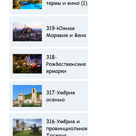
термы и вино (1)
поездке
319-Южная
Моравия и Вена
318-
Отзыв туристов о
Рождественские
поездке
ярмарки
317-Умбрия
осенью
316-Умбрия и
Отзыв туристов о
провинциальная
поездке
Тоскана