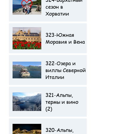
Отзыв туристов о
сезон в
поездке
Хорватии
323-Южная
Моравия и Вена
322-Озера и
виллы Северной
Италии
321-Альпы,
термы и вино
(2)
320-Альпы,
Отзыв туристов о