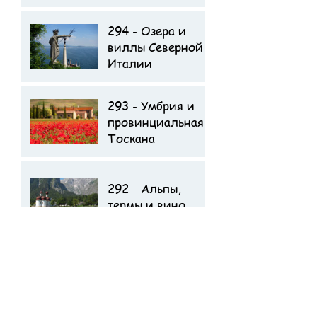
294 - Озера и
Отзыв туристов о
виллы Северной
поездке
Италии
293 - Умбрия и
Отзыв туристов о
провинциальная
поездке
Тоскана
292 - Альпы,
термы и вино
291 - Весна в
Австрии и
Моравии