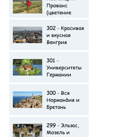
Прованс
поездке
(цветение
лаванды)
302 - Красивая
Отзыв туристов о
и вкусная
поездке
Венгрия
301 -
Университеты
Германии
300 - Вся
Отзыв туристов о
Нормандия и
поездке
Бретань
299 - Эльзас,
Мозель и