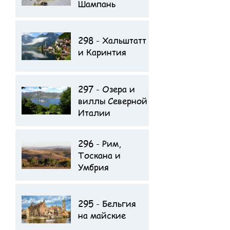
Шампань
298 - Хальштатт
и Каринтия
297 - Озера и
Отзыв туристов о
виллы Северной
поездке
Италии
296 - Рим,
Отзыв туристов о
Тоскана и
поездке
Умбрия
295 - Бельгия
на майские