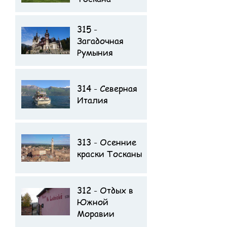
315 -
Отзыв туристов о
Загадочная
поездке
Румыния
314 - Северная
Италия
313 - Осенние
Отзыв туристов о
краски Тосканы
поездке
312 - Отдых в
Отзыв туристов о
Южной
поездке
Моравии