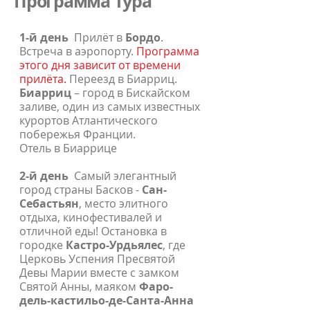
Программа тура
1-й день
Прилёт в
Бордо
.
Встреча в аэропорту.
Программа
этого дня зависит от времени
прилёта.
Переезд в Биарриц.
Биарриц
– город в Бискайском
заливе, один из самых известных
курортов Атлантического
побережья Франции.
Отель в Биаррице
2-й день
Самый элегантный
город страны Басков -
Сан-
Себастьян
, место элитного
отдыха, кинофестивалей и
отличной еды! Остановка в
городке
Кастро-Урдьялес
, где
Церковь Успения Пресвятой
Девы Марии вместе с замком
Святой Анны, маяком
Фаро-
дель-кастильо-де-Санта-Анна