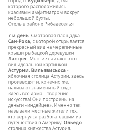
городок
Кудильеро
, дома
которого расположились
красивым амфитиатром вокруг
небольшой бухты.
Отель в районе Рибадеселья
7-й день
Смотровая площадка
Сан-Рока
, с которой открывается
прекрасный вид на черепичные
крыши рыбацкой деревушки
Ластрес
. Многие считают этот
вид идеальной картинкой
Астурии
.
Вильявисьоса
-
яблочная столица Астурии, здесь
производят и, конечно же,
наливают знаменитый сидр.
Здесь все дома – творение
искусства! Они построены на
деньги «индейцев». Именно так
называли местные жители тех,
кто вернулся разбогатевшим из
путешествия в Америку.
Овьедо
-
столица княжества Астурия.