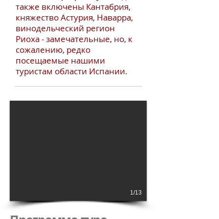
также включены Кантабрия,
княжество Астурия, Наварра,
винодельческий регион
Риоха - замечательные, но, к
сожалению, редко
посещаемые нашими
туристам области Испании.
1/13