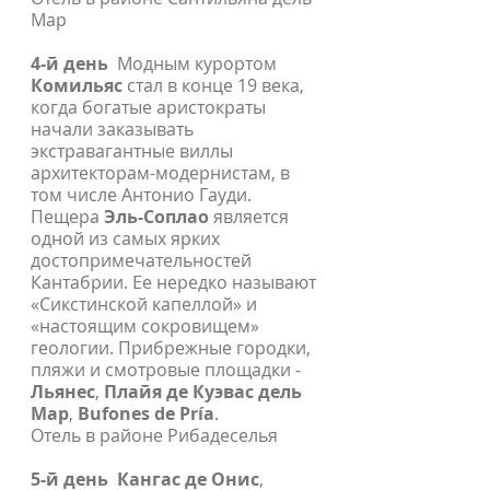
Мар
4-й день
Модным курортом
Комильяс
стал в конце 19 века,
когда богатые аристократы
начали заказывать
экстравагантные виллы
архитекторам-модернистам, в
том числе Антонио Гауди.
Пещера
Эль-Соплао
является
одной из самых ярких
достопримечательностей
Кантабрии. Ее нередко называют
«Сикстинской капеллой» и
«настоящим сокровищем»
геологии. Прибрежные городки,
пляжи и смотровые площадки -
Льянес
,
Плайя де Куэвас дель
Мар
,
Bufones de Pría
.
Отель в районе Рибадеселья
5-й день
Кангас де Онис
,