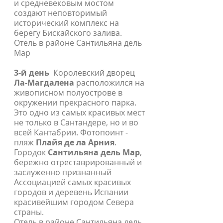
и средневековым мостом
создают неповторимый
исторический комплекс на
берегу Бискайского залива.
Отель в районе Сантильяна дель
Мар
3-й день
Королевский дворец
Ла-Магдалена
расположился на
живописном полуострове в
окружении прекрасного парка.
Это одно из самых красивых мест
не только в Сантандере, но и во
всей Кантабрии. Фотопоинт -
пляж
Плайя де ла Арния
.
Городок
Сантильяна дель Мар
,
бережно отреставрированный и
заслуженно признанный
Ассоциацией самых красивых
городов и деревень Испании
красивейшим городом Севера
страны.
Отель в районе Сантильяна дель