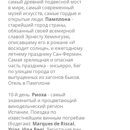
самый древний подвесной мост
в мире, самый современный
музей искусств, самые гордые и
открытые люди.
Памплона
-
старейший город страны,
обязанный своей всемирной
славой Эрнесту Хемингуэю,
описавшему его в романе «И
восходит солнце», и ежегодному
летнему празднику Сан-Фермин.
Самая зрелищная и опасная
часть праздника - энсьерро, бег
по улицам города от
выпущенных из загонов быков.
Отель в Памплоне
10-й день
Риоха
- самый
знаменитый и процветающий
винодельческий регион
Испании. Поездка по
известнейшим винным погребам
(бодегам):
Marques de Riscal
,
Ysios
,
Vina Real
. Дегустация вин.