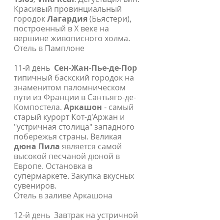
Красивый провинциальный
городок
Лагардия
(Бьястери),
построенный в Х веке на
вершине живописного холма.
Отель в Памплоне
11-й день
Сен-Жан-Пье-де-Пор
типичный баскский городок на
знаменитом паломническом
пути из Франции в Сантьяго-де-
Компостела.
Аркашон
- самый
старый курорт Кот-д'Аржан и
"устричная столица" западного
побережья страны. Великая
дюна Пила
является самой
высокой песчаной дюной в
Европе. Остановка в
супермаркете. Закупка вкусных
сувениров.
Отель в заливе Аркашона
12-й день Завтрак на устричной