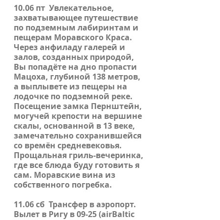
10.06 пт
Увлекательное,
захватывающее путешествие
по подземным лабиринтам и
пещерам
Моравского Краса
.
Через анфиладу галерей и
залов, созданных природой,
Вы попадёте на дно пропасти
Мацоха
, глубиной 138 метров,
а выплывете из пещеры на
лодочке по подземной реке.
Посещение замка
Пернштейн
,
могучей крепости на вершине
скалы, основанной в 13 веке,
замечательно сохранившейся
со времён средневековья.
Прощальная гриль-вечеринка,
где все блюда буду готовить я
сам. Моравские вина из
собственного погребка.
11.06 сб
Трансфер в аэропорт.
Вылет в
Ригу
в 09-25 (
airBaltic