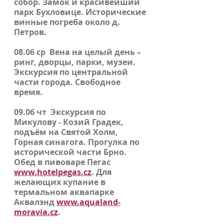
собор. Замок и красивейший
парк
Бухловице
. Исторические
винные погреба около д.
Петров
.
08.06 ср
Вена
на целый день –
ринг, дворцы, парки, музеи.
Экскурсия по центральной
части города. Свободное
время.
09.06 чт
Экскурсия по
Микулову
- Козий Градек,
подъём на Святой Холм,
Горная синагога. Прогулка по
исторической части
Брно
.
Обед в пивоваре Пегас
www.hotelpegas.cz
. Для
желающих купание в
термальном аквапарке
Аквалэнд
www.aqualand-
moravia.cz
.