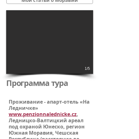
Мои статьи о Моравии
1/5
Программа тура
Проживание - апарт-отель «На
Ледничке»
www.penzionnalednicke.cz
,
Ледницко-Валтицкий ареал
под охраной Юнеско, регион
Южная Моравия, Чешская