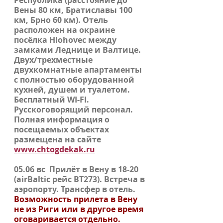
Республика (расстояние до
Вены 80 км, Братиславы 100
км, Брно 60 км). Отель
расположен на окраине
посёлка
Hlohovec
между
замками Леднице и Валтице.
Двух/трехместные
двухкомнатные апартаменты
с полностью оборудованной
кухней, душем и туалетом.
Бесплатный WI-FI.
Русскоговорящий персонал.
Полная информация о
посещаемых объектах
размещена на сайте
www.chtogdekak.ru
05.06 вс
Прилёт в
Вену
в 18-20
(
airBaltic
рейс BT273). Встреча в
аэропорту. Трансфер в отель.
Возможность прилета в Вену
не из Риги или в другое время
оговаривается отдельно.